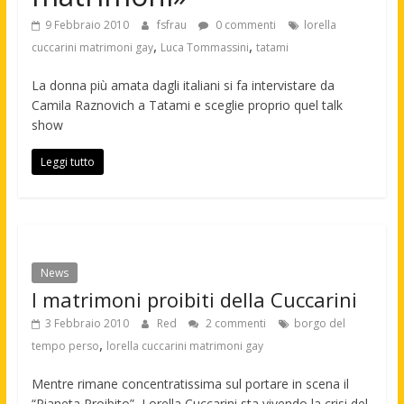
9 Febbraio 2010
fsfrau
0 commenti
lorella
,
,
cuccarini matrimoni gay
Luca Tommassini
tatami
La donna più amata dagli italiani si fa intervistare da
Camila Raznovich a Tatami e sceglie proprio quel talk
show
Leggi tutto
News
I matrimoni proibiti della Cuccarini
3 Febbraio 2010
Red
2 commenti
borgo del
,
tempo perso
lorella cuccarini matrimoni gay
Mentre rimane concentratissima sul portare in scena il
“Pianeta Proibito”, Lorella Cuccarini sta vivendo la crisi del