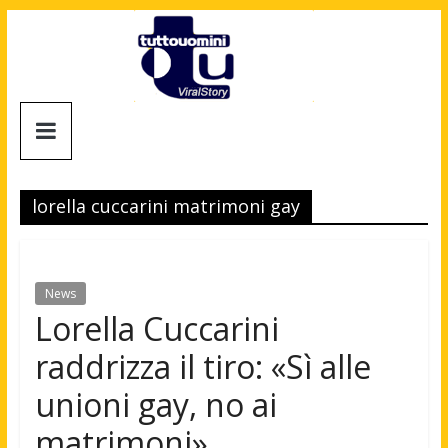
Salta
al
contenuto
Tuttouomini
News,
Tv,
lorella cuccarini matrimoni gay
Cinema,
Motori,
gay
news
News
e
Lorella Cuccarini
la
raddrizza il tiro: «Sì alle
moda
maschile
unioni gay, no ai
matrimoni»