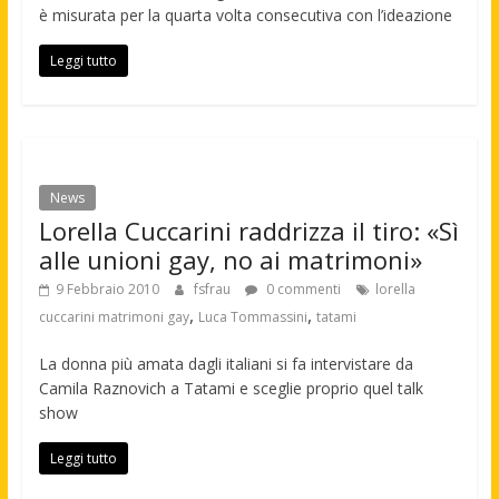
è misurata per la quarta volta consecutiva con l’ideazione
Leggi tutto
News
Lorella Cuccarini raddrizza il tiro: «Sì
alle unioni gay, no ai matrimoni»
9 Febbraio 2010
fsfrau
0 commenti
lorella
,
,
cuccarini matrimoni gay
Luca Tommassini
tatami
La donna più amata dagli italiani si fa intervistare da
Camila Raznovich a Tatami e sceglie proprio quel talk
show
Leggi tutto