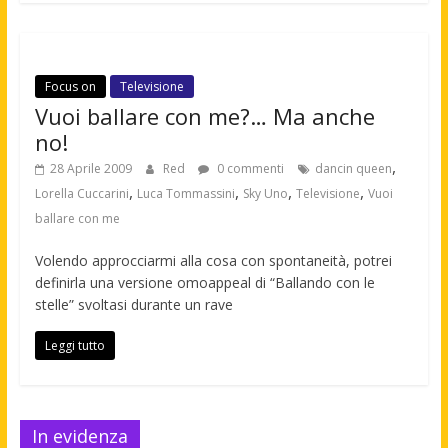
Focus on
Televisione
Vuoi ballare con me?… Ma anche
no!
,
28 Aprile 2009
Red
0 commenti
dancin queen
,
,
,
,
Lorella Cuccarini
Luca Tommassini
Sky Uno
Televisione
Vuoi
ballare con me
Volendo approcciarmi alla cosa con spontaneità, potrei
definirla una versione omoappeal di “Ballando con le
stelle” svoltasi durante un rave
Leggi tutto
In evidenza