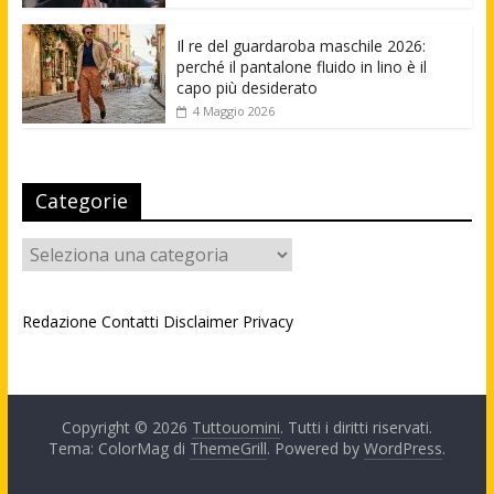
Il re del guardaroba maschile 2026:
perché il pantalone fluido in lino è il
capo più desiderato
4 Maggio 2026
Categorie
Categorie
Redazione
Contatti
Disclaimer
Privacy
Copyright © 2026
Tuttouomini
. Tutti i diritti riservati.
Tema: ColorMag di
ThemeGrill
. Powered by
WordPress
.