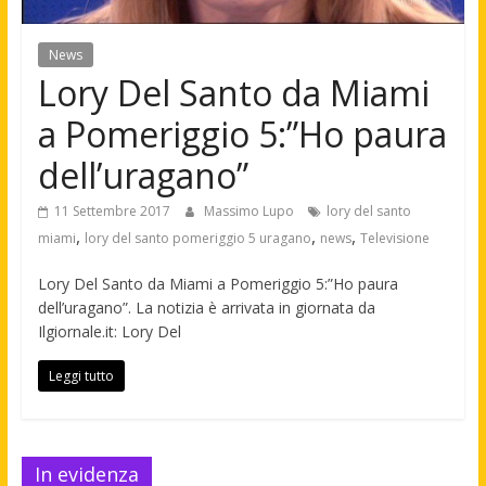
News
Lory Del Santo da Miami
a Pomeriggio 5:”Ho paura
dell’uragano”
11 Settembre 2017
Massimo Lupo
lory del santo
,
,
,
miami
lory del santo pomeriggio 5 uragano
news
Televisione
Lory Del Santo da Miami a Pomeriggio 5:”Ho paura
dell’uragano”. La notizia è arrivata in giornata da
Ilgiornale.it: Lory Del
Leggi tutto
In evidenza