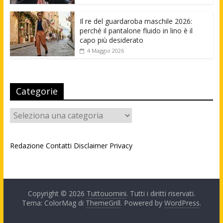
Il re del guardaroba maschile 2026:
perché il pantalone fluido in lino è il
capo più desiderato
4 Maggio 2026
Categorie
Categorie
Redazione
Contatti
Disclaimer
Privacy
Copyright © 2026
Tuttouomini
. Tutti i diritti riservati.
Tema: ColorMag di
ThemeGrill
. Powered by
WordPress
.