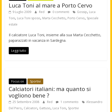
Luca Toni al mare a Porto Cervo
,
9 Luglio 2009
Red
0 commenti
Gossip
Luca
,
,
,
,
Toni
Luca Toni sposo
Marta Cecchetto
Porto Cervo
Speciale
estate
Il calciatore Luca Toni, insieme alla sua Marta Cecchetto,
paparazzati in vacanza in Sardegna.
Leggi tutto
Focus on
Sportivi
Calciatori italiani: ma quanto si
vogliono bene ?
25 Settembre 2008
Red
1 commento
Alessandro
,
,
,
,
Del Piero
Calciatori
Gattuso
Luca Toni
Sportivi