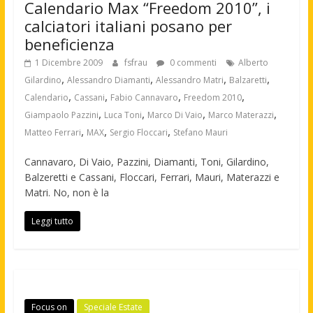
Calendario Max “Freedom 2010”, i
calciatori italiani posano per
beneficienza
1 Dicembre 2009
fsfrau
0 commenti
Alberto
,
,
,
,
Gilardino
Alessandro Diamanti
Alessandro Matri
Balzaretti
,
,
,
,
Calendario
Cassani
Fabio Cannavaro
Freedom 2010
,
,
,
,
Giampaolo Pazzini
Luca Toni
Marco Di Vaio
Marco Materazzi
,
,
,
Matteo Ferrari
MAX
Sergio Floccari
Stefano Mauri
Cannavaro, Di Vaio, Pazzini, Diamanti, Toni, Gilardino,
Balzeretti e Cassani, Floccari, Ferrari, Mauri, Materazzi e
Matri. No, non è la
Leggi tutto
Focus on
Speciale Estate