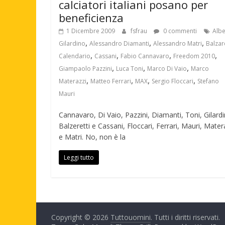
calciatori italiani posano per
beneficienza
1 Dicembre 2009
fsfrau
0 commenti
Albe
,
,
,
Gilardino
Alessandro Diamanti
Alessandro Matri
Balzare
,
,
,
,
Calendario
Cassani
Fabio Cannavaro
Freedom 2010
,
,
,
Giampaolo Pazzini
Luca Toni
Marco Di Vaio
Marco
,
,
,
,
Materazzi
Matteo Ferrari
MAX
Sergio Floccari
Stefano
Mauri
Cannavaro, Di Vaio, Pazzini, Diamanti, Toni, Gilardi
Balzeretti e Cassani, Floccari, Ferrari, Mauri, Mater
e Matri. No, non è la
Leggi tutto
Copyright © 2026
Tuttouomini
. Tutti i diritti riservati.