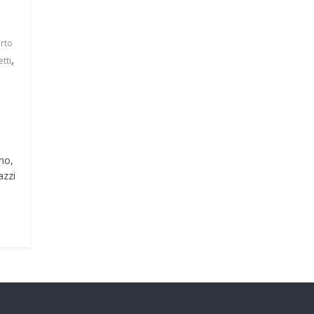
rto
,
tti
no,
azzi