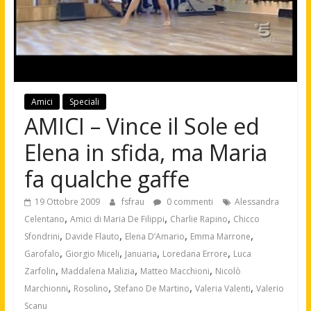
Amici
Speciali
AMICI – Vince il Sole ed
Elena in sfida, ma Maria
fa qualche gaffe
19 Ottobre 2009
fsfrau
0 commenti
Alessandra
,
,
,
Celentano
Amici di Maria De Filippi
Charlie Rapino
Chicco
,
,
,
,
Sfondrini
Davide Flauto
Elena D’Amario
Emma Marrone
,
,
,
,
Garofalo
Giorgio Miceli
Januaria
Loredana Errore
Luca
,
,
,
Zarfolin
Maddalena Malizia
Matteo Macchioni
Nicolò
,
,
,
,
Marchionni
Rosolino
Stefano De Martino
Valeria Valenti
Valerio
Scanu