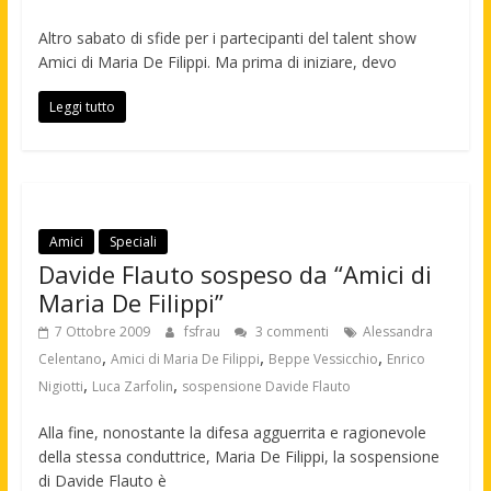
Altro sabato di sfide per i partecipanti del talent show
Amici di Maria De Filippi. Ma prima di iniziare, devo
Leggi tutto
Amici
Speciali
Davide Flauto sospeso da “Amici di
Maria De Filippi”
7 Ottobre 2009
fsfrau
3 commenti
Alessandra
,
,
,
Celentano
Amici di Maria De Filippi
Beppe Vessicchio
Enrico
,
,
Nigiotti
Luca Zarfolin
sospensione Davide Flauto
Alla fine, nonostante la difesa agguerrita e ragionevole
della stessa conduttrice, Maria De Filippi, la sospensione
di Davide Flauto è