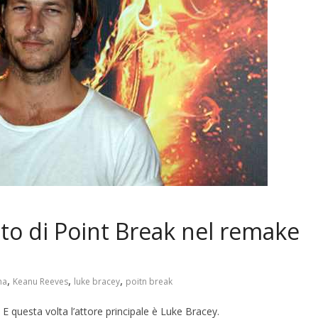
to di Point Break nel remake
,
,
,
ma
Keanu Reeves
luke bracey
poitn break
m. E questa volta l’attore principale è Luke Bracey.