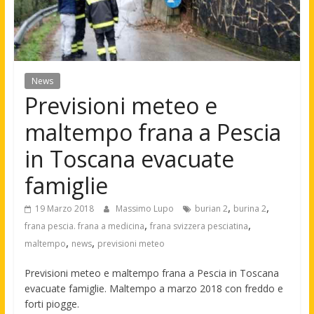
News
Previsioni meteo e
maltempo frana a Pescia
in Toscana evacuate
famiglie
,
,
19 Marzo 2018
Massimo Lupo
burian 2
burina 2
,
,
frana pescia. frana a medicina
frana svizzera pesciatina
,
,
maltempo
news
previsioni meteo
Previsioni meteo e maltempo frana a Pescia in Toscana
evacuate famiglie. Maltempo a marzo 2018 con freddo e
forti piogge.