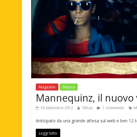
Magazine
Musica
Mannequinz, il nuovo 
18 Settembre 2012
fsfrau
1 commento
M
Anticipato da una grande attesa sul web e ben 12 te
Leggi tutto