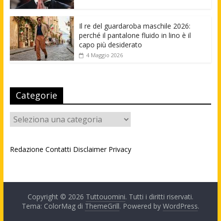
Il re del guardaroba maschile 2026:
perché il pantalone fluido in lino è il
capo più desiderato
4 Maggio 2026
Categorie
Categorie
Redazione
Contatti
Disclaimer
Privacy
Copyright © 2026
Tuttouomini
. Tutti i diritti riservati.
Tema: ColorMag di
ThemeGrill
. Powered by
WordPress
.