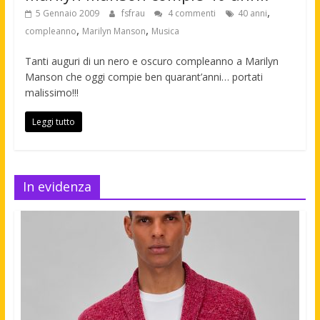
,
5 Gennaio 2009
fsfrau
4 commenti
40 anni
,
,
compleanno
Marilyn Manson
Musica
Tanti auguri di un nero e oscuro compleanno a Marilyn
Manson che oggi compie ben quarant’anni… portati
malissimo!!!
Leggi tutto
In evidenza