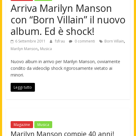
Arriva Marilyn Manson
con “Born Villain” il nuovo
album. Ed è shock!
,
6 Settembre 2011
fsfrau
0 commenti
Born Villain
,
Marilyn Manson
Musica
Nuovo album in arrivo per Marilyn Manson, ovviamente
condito da videoclip shock rigorosamente vietato ai
minori.
Leggi tutto
Magazine
Musica
Marilyn Manson compie 40 anni!