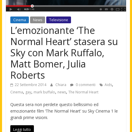
Cinema
News
Televisione
L’emozionante ‘The
Normal Heart’ stasera su
Sky con Mark Ruffalo,
Matt Bomer, Julia
Roberts
,
22 Settembre 2014
Chiara
0 commenti
Aids
,
,
,
,
Cinema
gay
mark buffalo
news
The Normal Heart
Questa sera non perdete questo bellissimo ed
emozionante film ‘The Normal Heart’ su Sky Cinema 1 le
grandi prime visioni.
Leggi tutto