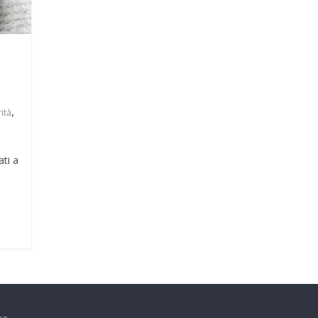
,
ità
ati a