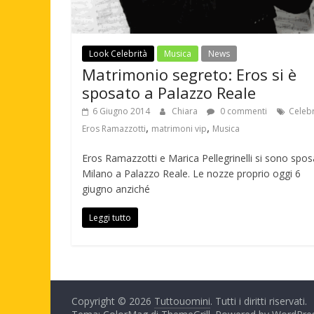
Look Celebrità
Musica
News
Matrimonio segreto: Eros si è
sposato a Palazzo Reale
6 Giugno 2014
Chiara
0 commenti
Celebr
,
,
Eros Ramazzotti
matrimoni vip
Musica
Eros Ramazzotti e Marica Pellegrinelli si sono spos
Milano a Palazzo Reale. Le nozze proprio oggi 6
giugno anziché
Leggi tutto
Copyright © 2026
Tuttouomini
. Tutti i diritti riservati.