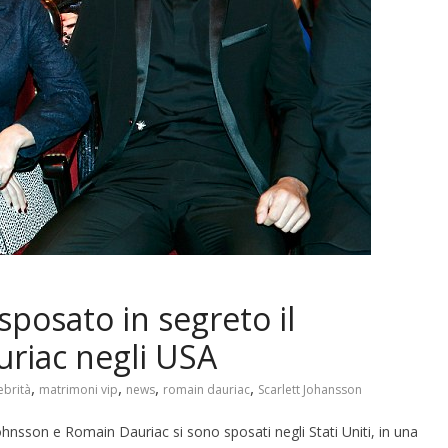
sposato in segreto il
uriac negli USA
,
,
,
,
ebrità
matrimoni vip
news
romain dauriac
Scarlett Johansson
nsson e Romain Dauriac si sono sposati negli Stati Uniti, in una