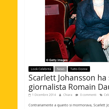
Look Celebrità
News
Tutto Donne
Scarlett Johansson ha 
giornalista Romain Da
1 Dicembre 2014
Chiara
0 commenti
Cel
Contrariamente a quanto si mormorava, Scarlett Joh