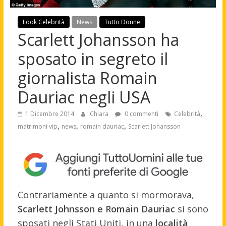
Look Celebrità
News
Tutto Donne
Scarlett Johansson ha
sposato in segreto il
giornalista Romain
Dauriac negli USA
,
1 Dicembre 2014
Chiara
0 commenti
Celebrità
,
,
,
matrimoni vip
news
romain dauriac
Scarlett Johansson
Contrariamente a quanto si mormorava,
Scarlett Johnsson e Romain Dauriac
si sono
sposati negli Stati Uniti, in una
località