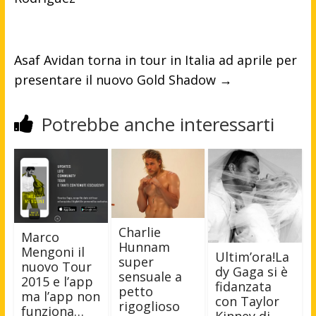
Asaf Avidan torna in tour in Italia ad aprile per
presentare il nuovo Gold Shadow
→
Potrebbe anche interessarti
Charlie
Marco
Hunnam
Mengoni il
Ultim’ora!La
super
nuovo Tour
dy Gaga si è
sensuale a
2015 e l’app
fidanzata
petto
ma l’app non
con Taylor
rigoglioso
funziona…