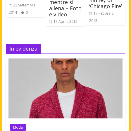
Kinney di
mentre si
22 Settembre
‘Chicago Fire’
allena – Foto
2014
0
e video
17 Febbraio
2015
17 Aprile 2015
In evidenza
Moda