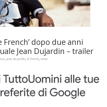
e French’ dopo due anni
uale Jean Dujardin – trailer
,
,
,
tion
jean du jardin
le french
news