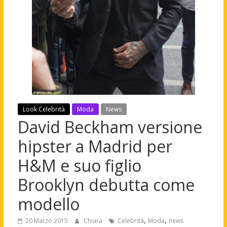
Look Celebrità
Moda
News
David Beckham versione
hipster a Madrid per
H&M e suo figlio
Brooklyn debutta come
modello
,
,
20 Marzo 2015
Chiara
Celebrità
Moda
news