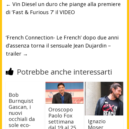
←
Vin Diesel un duro che piange alla premiere
di ‘Fast & Furious 7’ il VIDEO
‘French Connection- Le French’ dopo due anni
d’assenza torna il sensuale Jean Dujardin –
trailer
→
Potrebbe anche interessarti
Bob
Burnquist
Gascan, i
Oroscopo
nuovi
Paolo Fox
occhiali da
Ignazio
settimana
sole eco-
Moser
dal 19 al 25