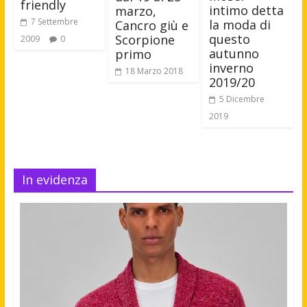
friendly
intimo detta
marzo,
7 Settembre
la moda di
Cancro giù e
questo
Scorpione
2009
0
autunno
primo
inverno
18 Marzo 2018
2019/20
5 Dicembre
2019
In evidenza