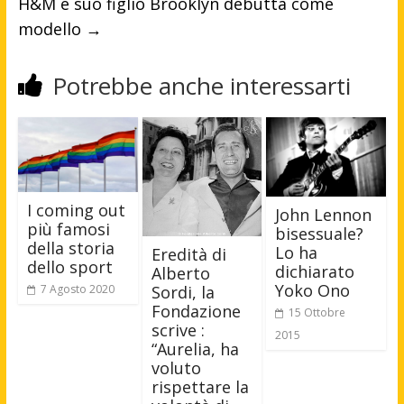
H&M e suo figlio Brooklyn debutta come
modello
→
Potrebbe anche interessarti
I coming out
John Lennon
più famosi
bisessuale?
della storia
Lo ha
Eredità di
dello sport
dichiarato
Alberto
Yoko Ono
Sordi, la
7 Agosto 2020
Fondazione
15 Ottobre
scrive :
2015
“Aurelia, ha
voluto
rispettare la