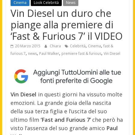
Cinema
Look Celebrità
News
Vin Diesel un duro che
piange alla premiere di
‘Fast & Furious 7’ il VIDEO
,
,
20 Marzo 2015
Chiara
Celebrità
Cinema
fast &
,
,
,
,
furious 7
news
Paul Walker
premiere fast & furious
Vin Diesel
Vin Diesel
in questi giorni ha vissuto molte
emozioni. La grande gioia della nascita
della sua terza figlia e l’uscita del suo
ultimo film
‘Fast and Furious 7’
che però ha
visto l’assenza del suo grande amico
Paul