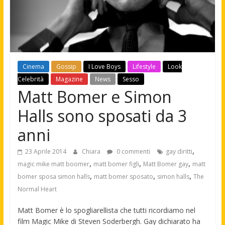
Cinema
Gossip
I Love Boys
Lifestyle
Look
Celebrità
Magazine
News
Sesso
Matt Bomer e Simon
Halls sono sposati da 3
anni
,
23 Aprile 2014
Chiara
0 commenti
gay diritti
,
,
,
magic mike matt boomer
matt bomer figli
Matt Bomer gay
matt
,
,
,
bomer sposa simon halls
matt bomer sposato
simon halls
The
Normal Heart
Matt Bomer è lo spogliarellista che tutti ricordiamo nel
film Magic Mike di Steven Soderbergh. Gay dichiarato ha