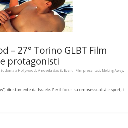
d – 27° Torino GLBT Film
ele protagonisti
,
,
,
,
,
 Sodoma a Hollywood
A novela das 8
Eventi
Film presentati
Melting Away
ay”, direttamente da Israele. Per il focus su omosessualità e sport, il