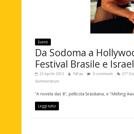
Eventi
Da Sodoma a Hollywoo
Festival Brasile e Isra
23 Aprile 2012
fsfrau
0 commenti
27° Da
Sommerstrum
“A novela das 8”, pellicola brasiliana, e “Melting Aw
Leggi tutto