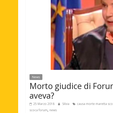
News
Morto giudice di Foru
aveva?
25 Marzo 2018
Silvia
causa morte maretta sco
,
scoca forum
news