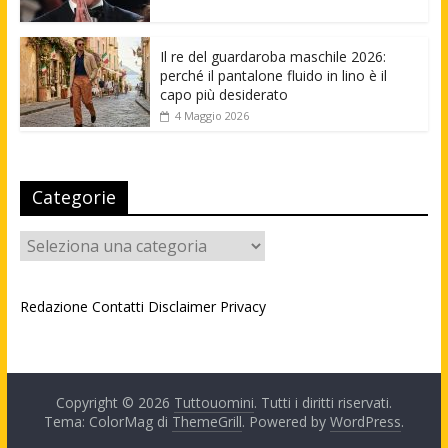
Il re del guardaroba maschile 2026:
perché il pantalone fluido in lino è il
capo più desiderato
4 Maggio 2026
Categorie
Categorie
Redazione
Contatti
Disclaimer
Privacy
Copyright © 2026
Tuttouomini
. Tutti i diritti riservati.
Tema: ColorMag di
ThemeGrill
. Powered by
WordPress
.