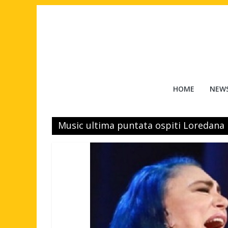
Salta
al
contenuto
Tuttouomini
HOME
NEW
News,
Tv,
Music ultima puntata ospiti Loredana
Cinema,
Motori,
gay
news
e
la
moda
maschile