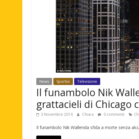
News
Sportivi
Televisione
Il funambolo Nik Walle
grattacieli di Chicago
3 Novembre 2014
Chiara
0 commenti
Ch
Il funambolo Nik Wallenda sfida a morte senza alcun