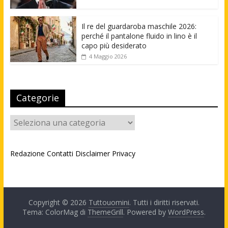
Il re del guardaroba maschile 2026:
perché il pantalone fluido in lino è il
capo più desiderato
4 Maggio 2026
Categorie
Categorie
Redazione
Contatti
Disclaimer
Privacy
Copyright © 2026
Tuttouomini
. Tutti i diritti riservati.
Tema: ColorMag di
ThemeGrill
. Powered by
WordPress
.