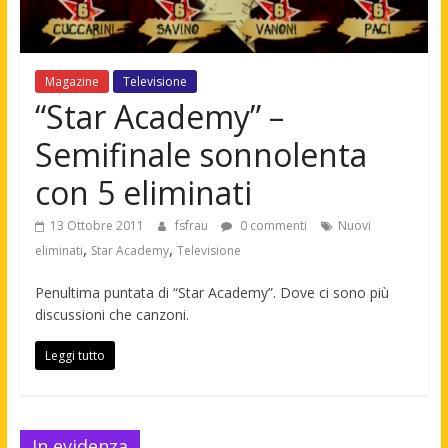
Magazine
Televisione
“Star Academy” –
Semifinale sonnolenta
con 5 eliminati
13 Ottobre 2011
fsfrau
0 commenti
Nuovi
,
,
eliminati
Star Academy
Televisione
Penultima puntata di “Star Academy”. Dove ci sono più
discussioni che canzoni.
Leggi tutto
In evidenza