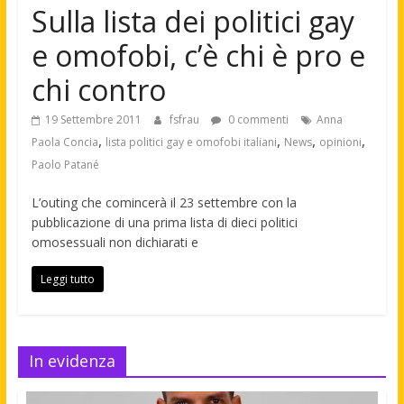
Sulla lista dei politici gay
e omofobi, c’è chi è pro e
chi contro
19 Settembre 2011
fsfrau
0 commenti
Anna
,
,
,
,
Paola Concia
lista politici gay e omofobi italiani
News
opinioni
Paolo Patané
L’outing che comincerà il 23 settembre con la
pubblicazione di una prima lista di dieci politici
omosessuali non dichiarati e
Leggi tutto
In evidenza