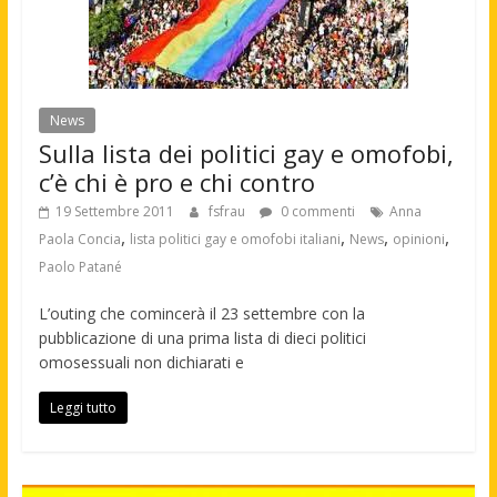
News
Sulla lista dei politici gay e omofobi,
c’è chi è pro e chi contro
19 Settembre 2011
fsfrau
0 commenti
Anna
,
,
,
,
Paola Concia
lista politici gay e omofobi italiani
News
opinioni
Paolo Patané
L’outing che comincerà il 23 settembre con la
pubblicazione di una prima lista di dieci politici
omosessuali non dichiarati e
Leggi tutto