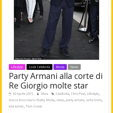
Lifestyle
Look Celebrità
Moda
News
Party Armani alla corte di
Re Giorgio molte star
,
,
,
30 Aprile 2015
Silvia
Celebrità
Chris Pine
Lifestyle
,
,
,
,
,
marco bocci laura chiatti
Moda
news
party armani
sofia loren
,
tina turner
Tom Cruise