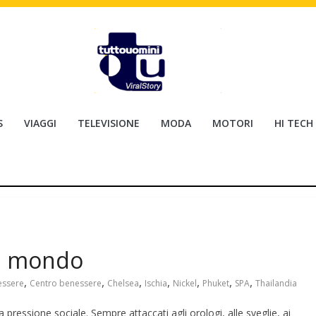
S
VIAGGI
TELEVISIONE
MODA
MOTORI
HI TECH
el mondo
,
,
,
,
,
,
,
essere
Centro benessere
Chelsea
Ischia
Nickel
Phuket
SPA
Thailandia
 pressione sociale. Sempre attaccati agli orologi, alle sveglie, ai