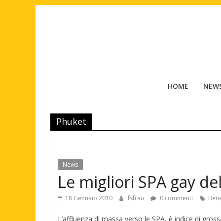
Salta
al
contenuto
Tuttouomini
HOME
NEW
News,
Tv,
Phuket
Cinema,
Motori,
gay
news
News
e
Le migliori SPA gay d
la
moda
18 Gennaio 2010
fsfrau
0 commenti
Ben
maschile
L’affluenza di massa verso le SPA, è indice di grossa