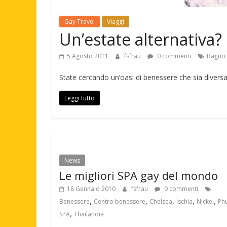
Gay Travel
Viaggi
Un’estate alternativa?
5 Agosto 2011
fsfrau
0 commenti
Bagno 
State cercando un’oasi di benessere che sia diversa
Leggi tutto
News
Le migliori SPA gay del mondo
18 Gennaio 2010
fsfrau
0 commenti
,
,
,
,
,
Benessere
Centro benessere
Chelsea
Ischia
Nickel
Ph
,
SPA
Thailandia