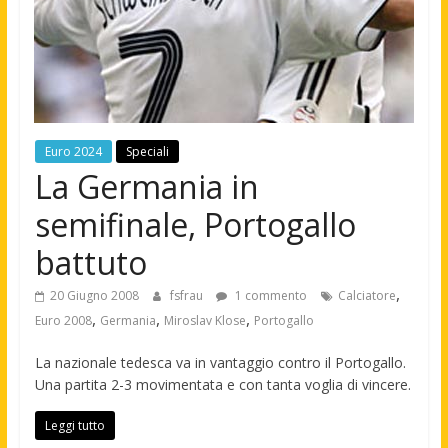
Euro 2024
Speciali
La Germania in
semifinale, Portogallo
battuto
,
20 Giugno 2008
fsfrau
1 commento
Calciatore
,
,
,
Euro 2008
Germania
Miroslav Klose
Portogallo
La nazionale tedesca va in vantaggio contro il Portogallo.
Una partita 2-3 movimentata e con tanta voglia di vincere.
Leggi tutto