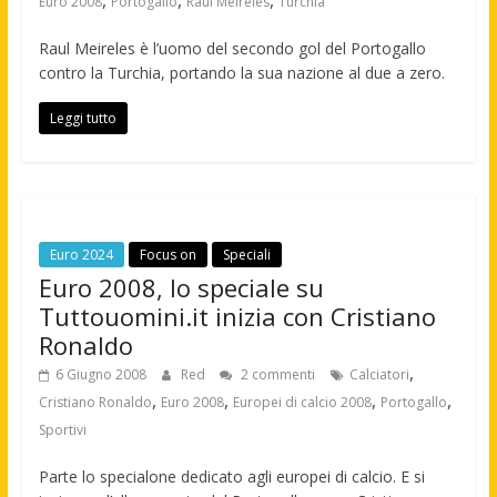
,
,
,
Euro 2008
Portogallo
Raul Meireles
Turchia
Raul Meireles è l’uomo del secondo gol del Portogallo
contro la Turchia, portando la sua nazione al due a zero.
Leggi tutto
Euro 2024
Focus on
Speciali
Euro 2008, lo speciale su
Tuttouomini.it inizia con Cristiano
Ronaldo
,
6 Giugno 2008
Red
2 commenti
Calciatori
,
,
,
,
Cristiano Ronaldo
Euro 2008
Europei di calcio 2008
Portogallo
Sportivi
Parte lo specialone dedicato agli europei di calcio. E si