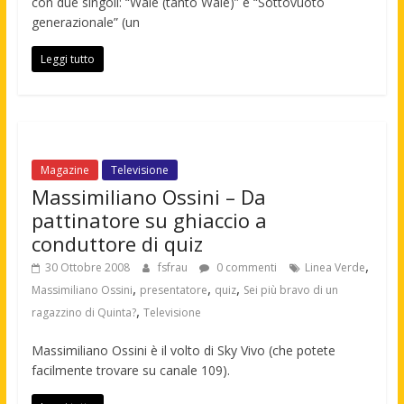
con due singoli: “Wale (tanto Wale)” e “Sottovuoto
generazionale” (un
Leggi tutto
Magazine
Televisione
Massimiliano Ossini – Da
pattinatore su ghiaccio a
conduttore di quiz
,
30 Ottobre 2008
fsfrau
0 commenti
Linea Verde
,
,
,
Massimiliano Ossini
presentatore
quiz
Sei più bravo di un
,
ragazzino di Quinta?
Televisione
Massimiliano Ossini è il volto di Sky Vivo (che potete
facilmente trovare su canale 109).