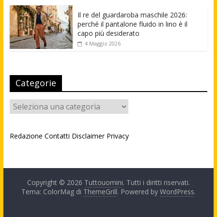
Il re del guardaroba maschile 2026:
perché il pantalone fluido in lino è il
capo più desiderato
4 Maggio 2026
Categorie
Categorie
Redazione
Contatti
Disclaimer
Privacy
Copyright © 2026
Tuttouomini
. Tutti i diritti riservati.
Tema: ColorMag di
ThemeGrill
. Powered by
WordPress
.