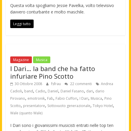
Questa volta spogliamo Jessie Pavelka, volto televisivo
davvero conturbante e molto maschile.
Leggi tutto
Magazine
Musica
I Dari… la band che ha fatto
infuriare Pino Scotto
30 Ottobre 2008
fsfrau
22 commenti
Andrea
,
,
,
,
,
,
Cadioli
band
Cadio
Daniel
Daniel Fasano
dari
dario
,
,
,
,
,
,
Pirovano
emotronik
Fab
Fabio Cuffori
I Dari
Musica
Pino
,
,
,
,
Scotto
presentatore
Sottovuoto generazionale
Tokyo Hotel
Wale (quanto Wale)
I Dari sono i giovanissimi musicisti entrati nelle top ten