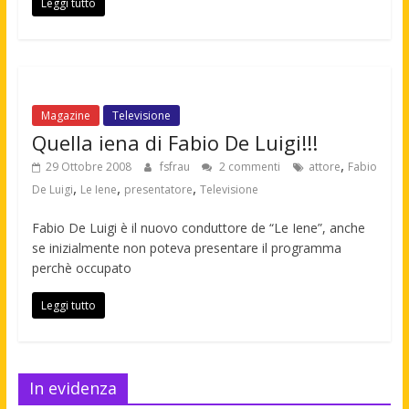
Leggi tutto
Magazine
Televisione
Quella iena di Fabio De Luigi!!!
,
29 Ottobre 2008
fsfrau
2 commenti
attore
Fabio
,
,
,
De Luigi
Le Iene
presentatore
Televisione
Fabio De Luigi è il nuovo conduttore de “Le Iene”, anche
se inizialmente non poteva presentare il programma
perchè occupato
Leggi tutto
In evidenza