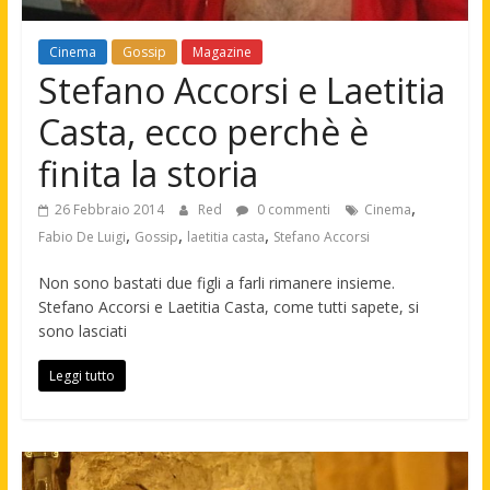
Cinema
Gossip
Magazine
Stefano Accorsi e Laetitia
Casta, ecco perchè è
finita la storia
,
26 Febbraio 2014
Red
0 commenti
Cinema
,
,
,
Fabio De Luigi
Gossip
laetitia casta
Stefano Accorsi
Non sono bastati due figli a farli rimanere insieme.
Stefano Accorsi e Laetitia Casta, come tutti sapete, si
sono lasciati
Leggi tutto