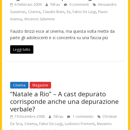
6 Febbraio 2009
fsfrau
0 commenti
Alessandro
,
,
,
,
,
Gassman
Cinema
Claudio Bisio
Ex
Fabio De Luigi
Flavio
,
Insinna
Vincenzo Salemme
Fausto Brizzi esce al cinema, ma questa volta mette da
parte gli adolescenti e si concentra su una fascia più
Leggi tutto
Cinema
Magazine
“Natale a Rio” – A cast depurato
corrisponde anche una depurazione
verbale?
19 Dicembre 2008
fsfrau
1 commento
Christian
,
,
,
,
De Sica
Cinema
Fabio De Luigi
Ludovico Fremont
Massimo