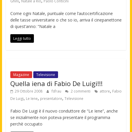
,
,
Ghini
Natale a Rio
Paolo Conticini
Come ogni Natale, puntuale come l’autocertificazione
delle tasse universitarie o che so io, arriva il cinepanettone
di quest’anno: “Natale a
Leggi tutto
Magazine
Televisione
Quella iena di Fabio De Luigi!!!
,
29 Ottobre 2008
fsfrau
2 commenti
attore
Fabio
,
,
,
De Luigi
Le Iene
presentatore
Televisione
Fabio De Luigi è il nuovo conduttore de “Le Iene”, anche
se inizialmente non poteva presentare il programma
perchè occupato