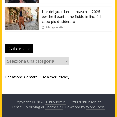
Il re del guardaroba maschile 2026:
perché il pantalone fluido in lino è il
capo più desiderato
4 Maggio 2026
Categorie
Categorie
Redazione
Contatti
Disclaimer
Privacy
Copyright © 2026
Tuttouomini
. Tutti i diritti riservati.
Tema: ColorMag di
ThemeGrill
. Powered by
WordPress
.