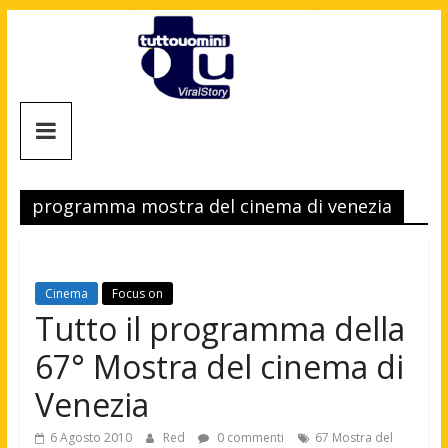
Salta
al
contenuto
Tuttouomini
News,
Tv,
programma mostra del cinema di venezia
Cinema,
Motori,
gay
news
Cinema
Focus on
e
Tutto il programma della
la
67° Mostra del cinema di
moda
maschile
Venezia
6 Agosto 2010
Red
0 commenti
67 Mostra del