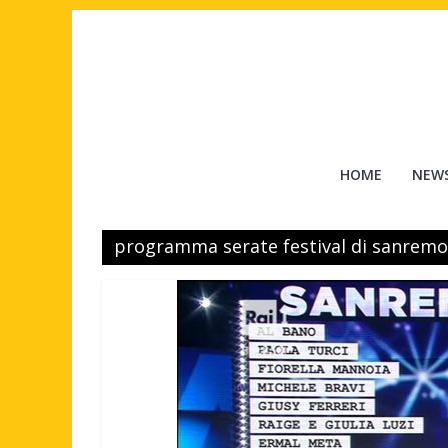
Salta
al
contenuto
Tuttouomini
HOME
NEW
News,
Tv,
programma serate festival di sanremo
Cinema,
Motori,
gay
news
e
la
moda
maschile