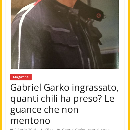
Magazine
Gabriel Garko ingrassato,
quanti chili ha preso? Le
guance che non
mentono
,
2 Aprile 2018
Silvia
Gabriel Garko
gabriel garko