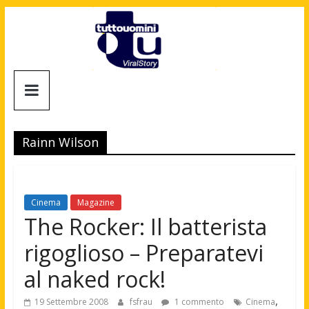
Salta
al
contenuto
Tuttouomini
News,
Tv,
Rainn Wilson
Cinema,
Motori,
gay
news
Cinema
Magazine
e
The Rocker: Il batterista
la
rigoglioso – Preparatevi
moda
maschile
al naked rock!
,
19 Settembre 2008
fsfrau
1 commento
Cinema