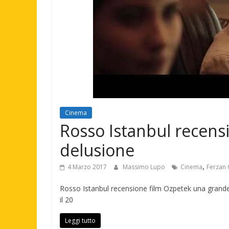
Cinema
Rosso Istanbul recens
delusione
,
4 Marzo 2017
Massimo Lupo
Cinema
Ferzan
Rosso Istanbul recensione film Ozpetek una grande d
il 20
Leggi tutto