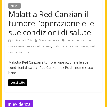
News
Malattia Red Canzian il
tumore l’operazione e le
sue condizioni di salute
,
25 Aprile 2018
Massimo Lupo
cancro red canzian
,
,
,
dove aveva tumore red canzian
malattia red ca zian
news
red
canzian tumore
Malattia Red Canzian il tumore l’operazione e le sue
condizioni di salute. Red Canzian, ex Pooh, non è stato
bene
Leggi tutto
In evidenza