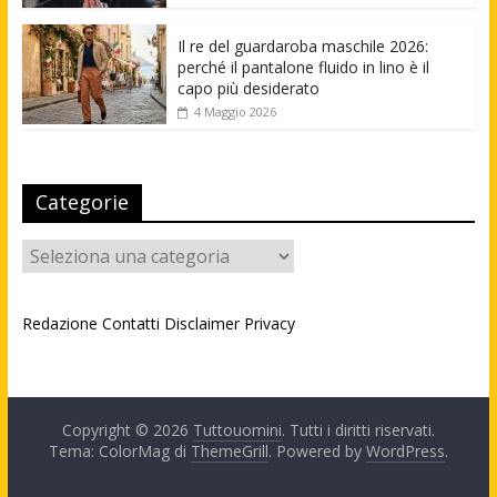
Il re del guardaroba maschile 2026:
perché il pantalone fluido in lino è il
capo più desiderato
4 Maggio 2026
Categorie
Categorie
Redazione
Contatti
Disclaimer
Privacy
Copyright © 2026
Tuttouomini
. Tutti i diritti riservati.
Tema: ColorMag di
ThemeGrill
. Powered by
WordPress
.