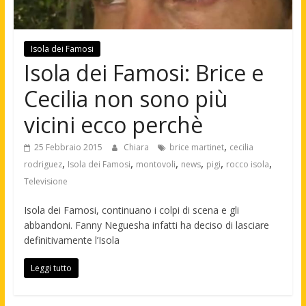
Isola dei Famosi
Isola dei Famosi: Brice e
Cecilia non sono più
vicini ecco perchè
,
25 Febbraio 2015
Chiara
brice martinet
cecilia
,
,
,
,
,
,
rodriguez
Isola dei Famosi
montovoli
news
pigi
rocco isola
Televisione
Isola dei Famosi, continuano i colpi di scena e gli
abbandoni. Fanny Neguesha infatti ha deciso di lasciare
definitivamente l’Isola
Leggi tutto