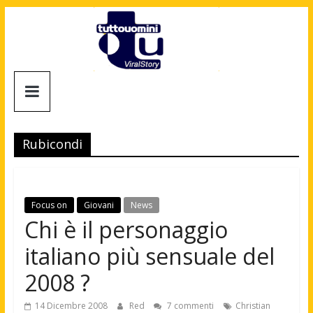
Salta
al
contenuto
Tuttouomini
News,
Tv,
Rubicondi
Cinema,
Motori,
gay
news
Focus on
Giovani
News
e
Chi è il personaggio
la
italiano più sensuale del
moda
maschile
2008 ?
14 Dicembre 2008
Red
7 commenti
Christian