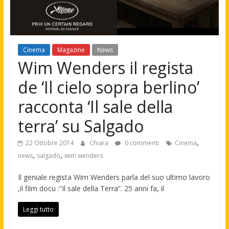
Cinema
Magazine
News
Wim Wenders il regista
de ‘Il cielo sopra berlino’
racconta ‘Il sale della
terra’ su Salgado
,
22 Ottobre 2014
Chiara
0 commenti
Cinema
,
,
news
salgado
wim wenders
Il geniale regista Wim Wenders parla del suo ultimo lavoro
,il film docu :“Il sale della Terra”. 25 anni fa, il
Leggi tutto