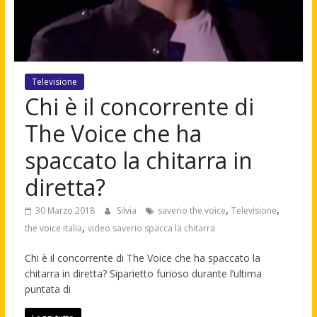
Televisione
Chi è il concorrente di
The Voice che ha
spaccato la chitarra in
diretta?
,
,
30 Marzo 2018
Silvia
saverio the voice
Televisione
,
the voice italia
video saverio spacca la chitarra
Chi è il concorrente di The Voice che ha spaccato la
chitarra in diretta? Siparietto furioso durante l’ultima
puntata di