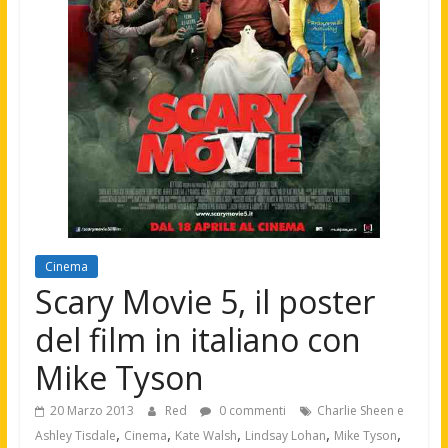
Cinema
Scary Movie 5, il poster
del film in italiano con
Mike Tyson
20 Marzo 2013
Red
0 commenti
Charlie Sheen e
,
,
,
,
,
Ashley Tisdale
Cinema
Kate Walsh
Lindsay Lohan
Mike Tyson