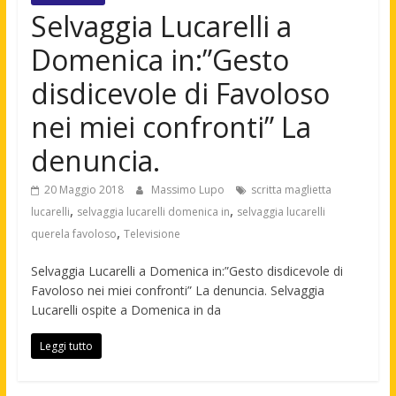
Selvaggia Lucarelli a
Domenica in:”Gesto
disdicevole di Favoloso
nei miei confronti” La
denuncia.
20 Maggio 2018
Massimo Lupo
scritta maglietta
,
,
lucarelli
selvaggia lucarelli domenica in
selvaggia lucarelli
,
querela favoloso
Televisione
Selvaggia Lucarelli a Domenica in:”Gesto disdicevole di
Favoloso nei miei confronti” La denuncia. Selvaggia
Lucarelli ospite a Domenica in da
Leggi tutto