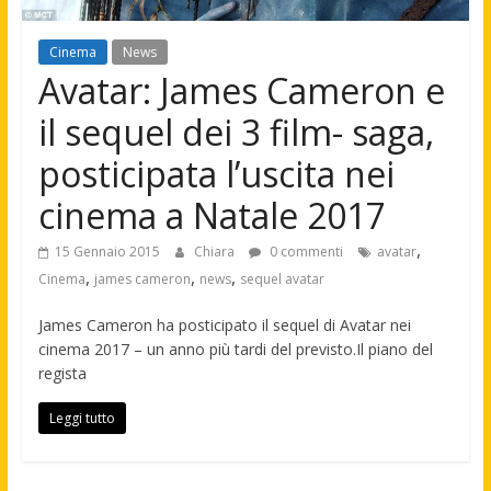
Cinema
News
Avatar: James Cameron e
il sequel dei 3 film- saga,
posticipata l’uscita nei
cinema a Natale 2017
,
15 Gennaio 2015
Chiara
0 commenti
avatar
,
,
,
Cinema
james cameron
news
sequel avatar
James Cameron ha posticipato il sequel di Avatar nei
cinema 2017 – un anno più tardi del previsto.Il piano del
regista
Leggi tutto