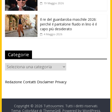
19 Maggio 2026
Il re del guardaroba maschile 2026:
perché il pantalone fluido in lino è il
capo più desiderato
4 Maggio 2026
Categorie
Categorie
Redazione
Contatti
Disclaimer
Privacy
Copyright © 2026
Tuttouomini
. Tutti i diritti riservati.
Tema: ColorMag di
ThemeGrill
. Powered by
WordPress
.