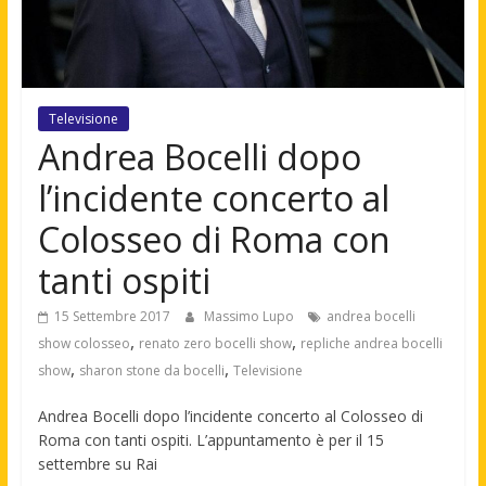
Televisione
Andrea Bocelli dopo
l’incidente concerto al
Colosseo di Roma con
tanti ospiti
15 Settembre 2017
Massimo Lupo
andrea bocelli
,
,
show colosseo
renato zero bocelli show
repliche andrea bocelli
,
,
show
sharon stone da bocelli
Televisione
Andrea Bocelli dopo l’incidente concerto al Colosseo di
Roma con tanti ospiti. L’appuntamento è per il 15
settembre su Rai