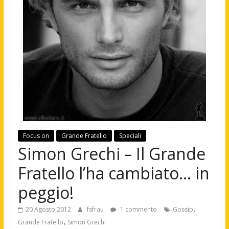
Focus on
Grande Fratello
Speciali
Simon Grechi – Il Grande
Fratello l’ha cambiato… in
peggio!
,
20 Agosto 2012
fsfrau
1 commento
Gossip
,
Grande Fratello
Simon Grechi