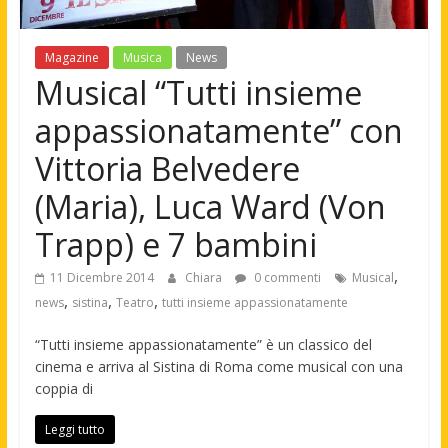
Magazine
Musica
News
Musical “Tutti insieme
appassionatamente” con
Vittoria Belvedere
(Maria), Luca Ward (Von
Trapp) e 7 bambini
,
11 Dicembre 2014
Chiara
0 commenti
Musical
,
,
,
news
sistina
Teatro
tutti insieme appassionatamente
“Tutti insieme appassionatamente” è un classico del
cinema e arriva al Sistina di Roma come musical con una
coppia di
Leggi tutto