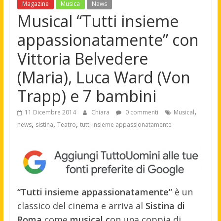
Magazine
Musica
News
Musical “Tutti insieme
appassionatamente” con
Vittoria Belvedere
(Maria), Luca Ward (Von
Trapp) e 7 bambini
,
11 Dicembre 2014
Chiara
0 commenti
Musical
,
,
,
news
sistina
Teatro
tutti insieme appassionatamente
“Tutti insieme appassionatamente”
è un
classico del cinema e arriva al
Sistina di
Roma
come
musical c
on una coppia di