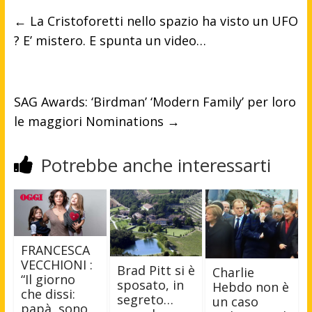
←
La Cristoforetti nello spazio ha visto un UFO
? E’ mistero. E spunta un video…
SAG Awards: ‘Birdman’ ‘Modern Family’ per loro
le maggiori Nominations
→
Potrebbe anche interessarti
FRANCESCA
VECCHIONI :
Brad Pitt si è
Charlie
“Il giorno
sposato, in
Hebdo non è
che dissi:
segreto…
un caso
papà, sono