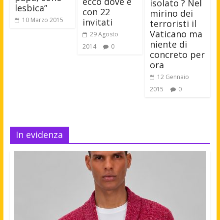
ecco dove e
isolato ? Nel
lesbica”
con 22
mirino dei
10 Marzo 2015
invitati
terroristi il
Vaticano ma
29 Agosto
niente di
2014
0
concreto per
ora
12 Gennaio
2015
0
In evidenza