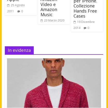
per iPhone.
Video e
Collezione
25 Agosto
Amazon
Hands Free
2011
0
Music
Cases
23 Marzo 2020
19 Dicembre
2014
0
In evidenza