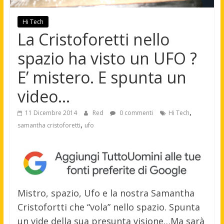
Hi Tech
La Cristoforetti nello
spazio ha visto un UFO ?
E’ mistero. E spunta un
video…
,
11 Dicembre 2014
Red
0 commenti
Hi Tech
,
samantha cristoforetti
ufo
Mistro, spazio, Ufo e la nostra Samantha
Cristofortti che “vola” nello spazio. Spunta
un vide della sua presunta visione…Ma sarà